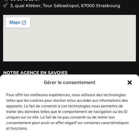
3, quai Kléber, Tour Sébastopol, 67000 Strasbourg
NOTRE AGENCE E
N SAVOIES
Gérer le consentement
07 43 42 25 24
Pour offrir les meilleures expériences, nous utilisons des technologies
334 rue Nicolas Parent 73000 Chambéry
telles que les cookies pour stocker et/ou accéder aux informations des
appareils. Le fait de consentir à ces technologies nous permettra de
traiter des données telles que le comportement de navigation ou les ID
uniques sur ce site. Le fait de ne pas consentir ou de retirer son
consentement peut avoir un effet négatif sur certaines caractéristiques
et fonctions.